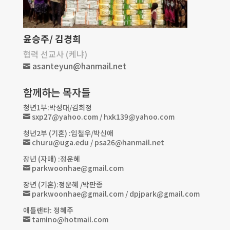
윤승주/ 김경희
협력 선교사 (케냐)
asanteyun@hanmail.net

함께하는 목자들
청년1부:박성대/김희정
sxp27@yahoo.com / hxk139@yahoo.com

청년2부 (기혼) :임철우/박신애
churu@uga.edu / psa26@hanmail.net

장년 (자매) :정운혜
parkwoonhae@gmail.com

장년 (기혼):정운혜 /박판종
parkwoonhae@gmail.com / dpjpark@gmail.com

애틀랜타: 정혜주
tamino@hotmail.com
